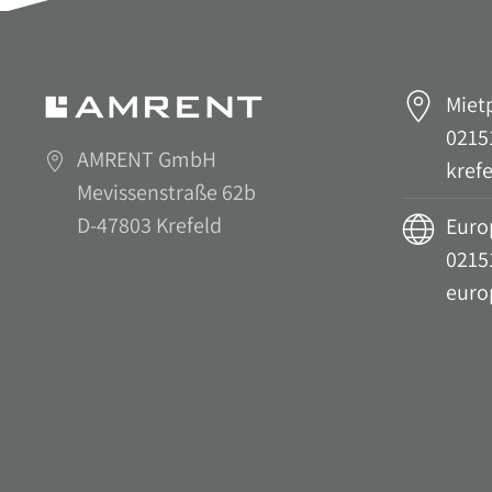
Miet
02151
AMRENT GmbH
kref
Mevissenstraße 62b
D-47803 Krefeld
Euro
02151
euro