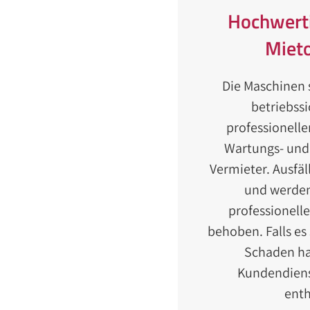
Hochwerti
Miet
Die Maschinen
betriebssi
professionelle
Wartungs- und
Vermieter. Ausfäl
und werden
professionell
behoben. Falls es
Schaden han
Kundendiens
enth