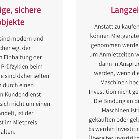
ge, sichere
Langzei
objekte
Anstatt zu kaufen
können Mietgeräte
 sind modern und
genommen werden.
cher wg. der
um Anmietzeiten vo
n Einhaltung der
dann in Anspr
 Prüfzyklen beim
werden, wenn die
le sind daher selten
Maschinen hoch
 durch einen
Investition nicht ge
en Kundendienst
Die Bindung an d
 sich nicht um einen
Maschinen ist 
delt, ist der
gekauften oder gel
t im Mietpreis
Es werden Investiti
alten.
Überalterungsrisik