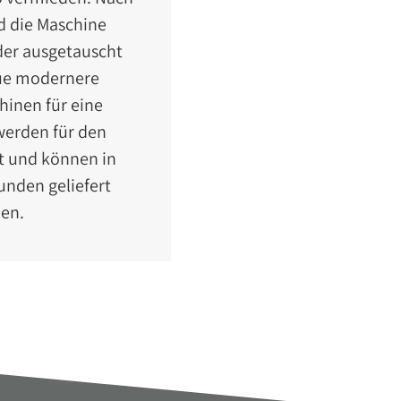
rd die Maschine
er ausgetauscht
ue modernere
hinen für eine
werden für den
t und können in
unden geliefert
en.