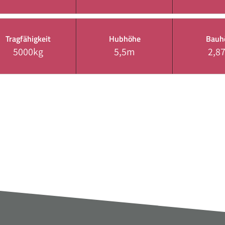
Tragfähigkeit
Hubhöhe
Bauh
5000kg
5,5m
2,8