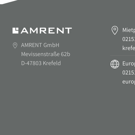
Miet
02151
AMRENT GmbH
kref
Mevissenstraße 62b
D-47803 Krefeld
Euro
02151
euro