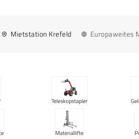
Mietstation Krefeld
Europaweites 
r
Teleskopstapler
Gel
te
Materiallifte
P