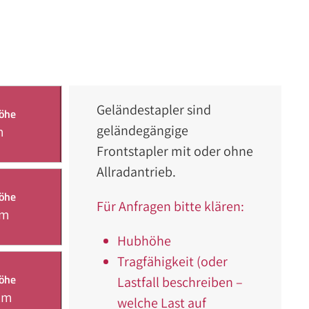
Geländestapler sind
öhe
geländegängige
m
Frontstapler mit oder ohne
Allradantrieb.
öhe
Für Anfragen bitte klären:
4m
Hubhöhe
Tragfähigkeit (oder
öhe
Lastfall beschreiben –
1m
welche Last auf