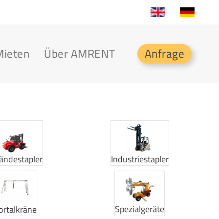
Mieten
Über AMRENT
Anfrage
ändestapler
Industriestapler
Spezialgeräte
ortalkräne