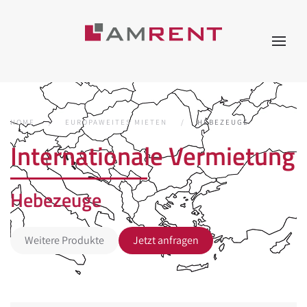
HOME
EUROPAWEITES MIETEN
HEBEZEUGE
Internationale Vermietung
Hebezeuge
Weitere Produkte
Jetzt anfragen